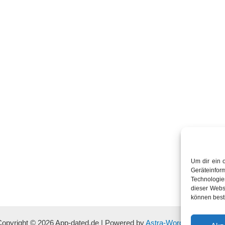
Um dir ein 
Geräteinfo
Technologien
dieser Websi
können best
Copyright © 2026 App-dated.de | Powered by
Astra-WordPress-Them