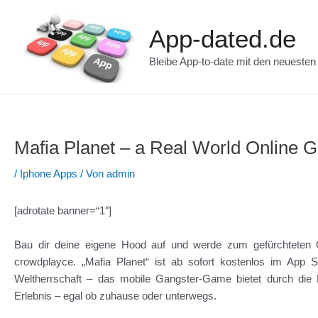
Zum
Inhalt
App-dated.de
springen
Bleibe App-to-date mit den neueste
Mafia Planet – a Real World Online
/
Iphone Apps
/ Von
admin
[adrotate banner=“1″]
Bau dir deine eigene Hood auf und werde zum gefürchteten 
crowdplayce. „Mafia Planet“ ist ab sofort kostenlos im App S
Weltherrschaft – das mobile Gangster-Game bietet durch die Ei
Erlebnis – egal ob zuhause oder unterwegs.