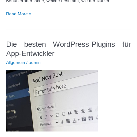
Benutzeroberfläche, welche bestimmt, wie der Nutzer
Nutzererfahrung
Read More »
im
Internet:
Die
Ansprüche
Die besten WordPress-Plugins für
wachsen
App-Entwickler
Allgemein
/
admin