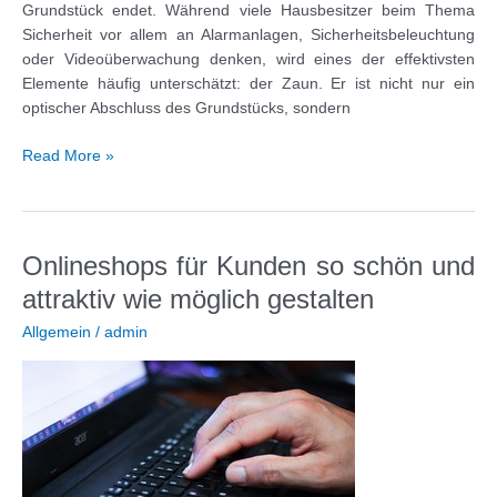
Grundstück endet. Während viele Hausbesitzer beim Thema
Sicherheit vor allem an Alarmanlagen, Sicherheitsbeleuchtung
oder Videoüberwachung denken, wird eines der effektivsten
Elemente häufig unterschätzt: der Zaun. Er ist nicht nur ein
optischer Abschluss des Grundstücks, sondern
Einbruchschutz
Read More »
beginnt
an
der
Grundstücksgrenze:
Onlineshops für Kunden so schön und
Der
attraktiv wie möglich gestalten
Zaun
als
Allgemein
/
admin
erste
Barriere
gegen
ungebetene
Gäste