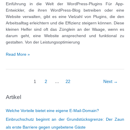
Einführung in die Welt der WordPress-Plugins Für App-
Entwickler, die ihren WordPress-Blog betreiben oder eine
Website verwalten, gibt es eine Vielzahl von Plugins, die den
Arbeitsalltag erleichtern und die Effizienz steigern können. Diese
kleinen Helfer sind oft das Zünglein an der Waage, wenn es
darum geht, eine Website ansprechend und funktional zu
gestalten. Von der Leistungsoptimierung
Die
Read More »
besten
WordPress-
Plugins
für
Post
1
2
…
22
Next
→
App-
pagination
Entwickler
Artikel
Welche Vorteile bietet eine eigene E-Mail-Domain?
Einbruchschutz beginnt an der Grundstücksgrenze: Der Zaun
als erste Barriere gegen ungebetene Gäste