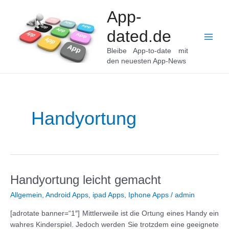
Zum
App-
Inhalt
springen
dated.de
Main
Bleibe App-to-date mit
den neuesten App-News
Men
Handyortung
Handyortung leicht gemacht
Allgemein
,
Android Apps
,
ipad Apps
,
Iphone Apps
/
admin
[adrotate banner=“1″] Mittlerweile ist die Ortung eines Handy ein
wahres Kinderspiel. Jedoch werden Sie trotzdem eine geeignete