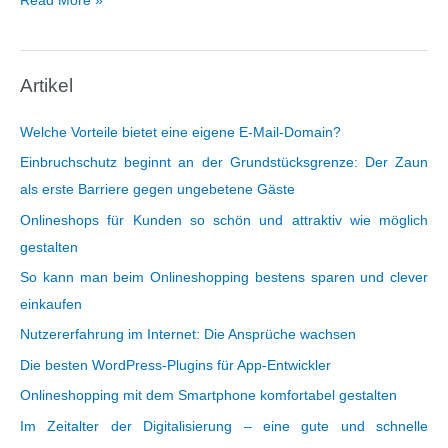
Read More »
ortung.org
–
So
Artikel
kann
man
ein
Welche Vorteile bietet eine eigene E-Mail-Domain?
Handy
Einbruchschutz beginnt an der Grundstücksgrenze: Der Zaun
aufspüren
als erste Barriere gegen ungebetene Gäste
Onlineshops für Kunden so schön und attraktiv wie möglich
gestalten
So kann man beim Onlineshopping bestens sparen und clever
einkaufen
Nutzererfahrung im Internet: Die Ansprüche wachsen
Die besten WordPress-Plugins für App-Entwickler
Onlineshopping mit dem Smartphone komfortabel gestalten
Im Zeitalter der Digitalisierung – eine gute und schnelle