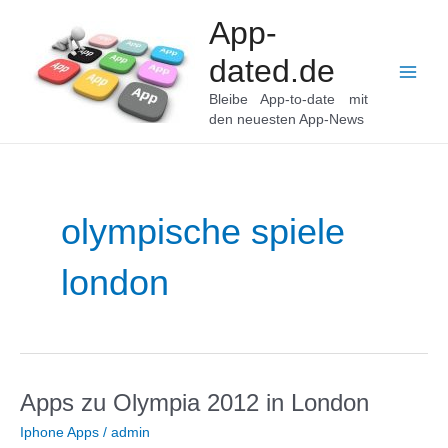
Zum
App-
Inhalt
springen
dated.de
Main
Bleibe App-to-date mit
den neuesten App-News
Men
olympische spiele
london
Apps zu Olympia 2012 in London
Iphone Apps
/
admin