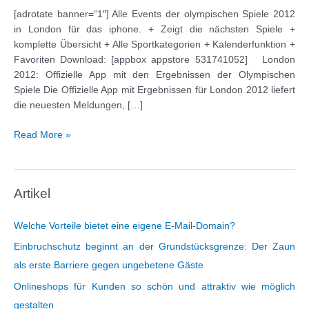
[adrotate banner=“1″] Alle Events der olympischen Spiele 2012
in London für das iphone. + Zeigt die nächsten Spiele +
komplette Übersicht + Alle Sportkategorien + Kalenderfunktion +
Favoriten Download: [appbox appstore 531741052] London
2012: Offizielle App mit den Ergebnissen der Olympischen
Spiele Die Offizielle App mit Ergebnissen für London 2012 liefert
die neuesten Meldungen, […]
Apps
Read More »
zu
Olympia
2012
Artikel
in
London
Welche Vorteile bietet eine eigene E-Mail-Domain?
Einbruchschutz beginnt an der Grundstücksgrenze: Der Zaun
als erste Barriere gegen ungebetene Gäste
Onlineshops für Kunden so schön und attraktiv wie möglich
gestalten