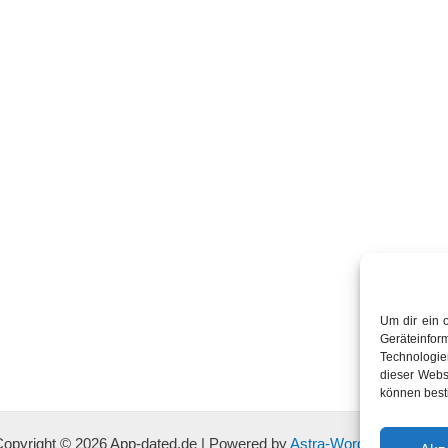
Um dir ein 
Geräteinfo
Technologien
dieser Websi
können best
Copyright © 2026 App-dated.de | Powered by
Astra-WordPress-Them