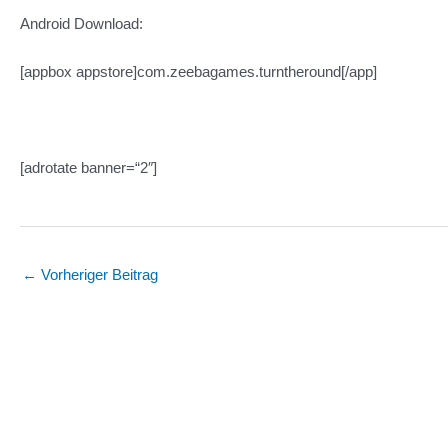
Android Download:
[appbox appstore]com.zeebagames.turntheround[/app]
[adrotate banner=“2″]
Post
←
Vorheriger Beitrag
navigation