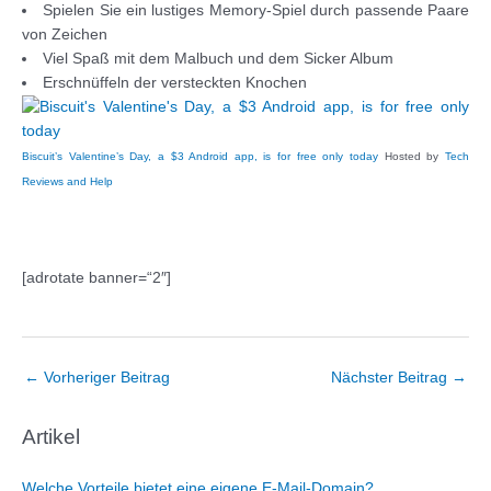
Spielen Sie ein lustiges Memory-Spiel durch passende Paare
von Zeichen
Viel Spaß mit dem Malbuch und dem Sicker Album
Erschnüffeln der versteckten Knochen
Biscuit’s Valentine’s Day, a $3 Android app, is for free only today
Hosted by
Tech
Reviews and Help
[adrotate banner=“2″]
Post
←
Vorheriger Beitrag
Nächster Beitrag
→
navigation
Artikel
Welche Vorteile bietet eine eigene E-Mail-Domain?