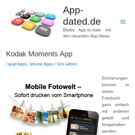
Zum
App-
Inhalt
springen
dated.de
Main
Bleibe App-to-date mit
den neuesten App-News
Men
Kodak Moments App
/
ipad Apps
,
Iphone Apps
/ Von
admin
Erinnerungen
können in
einem
Fotobuch
ganz einfach
mit anderen
geteilt und
festgehalten
werden.