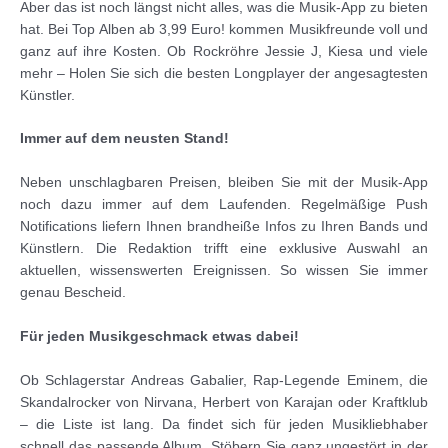
Aber das ist noch längst nicht alles, was die Musik-App zu bieten
hat. Bei Top Alben ab 3,99 Euro! kommen Musikfreunde voll und
ganz auf ihre Kosten. Ob Rockröhre Jessie J, Kiesa und viele
mehr – Holen Sie sich die besten Longplayer der angesagtesten
Künstler.
Immer auf dem neusten Stand!
Neben unschlagbaren Preisen, bleiben Sie mit der Musik-App
noch dazu immer auf dem Laufenden. Regelmäßige Push
Notifications liefern Ihnen brandheiße Infos zu Ihren Bands und
Künstlern. Die Redaktion trifft eine exklusive Auswahl an
aktuellen, wissenswerten Ereignissen. So wissen Sie immer
genau Bescheid.
Für jeden Musikgeschmack etwas dabei!
Ob Schlagerstar Andreas Gabalier, Rap-Legende Eminem, die
Skandalrocker von Nirvana, Herbert von Karajan oder Kraftklub
– die Liste ist lang. Da findet sich für jeden Musikliebhaber
schnell das passende Album. Stöbern Sie ganz ungestört in der