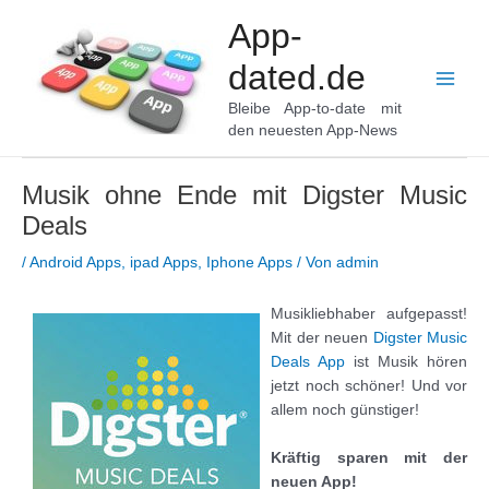
Zum
App-
Inhalt
springen
dated.de
Main
Bleibe App-to-date mit
den neuesten App-News
Men
Musik ohne Ende mit Digster Music
Pos
nav
Deals
/
Android Apps
,
ipad Apps
,
Iphone Apps
/ Von
admin
Musikliebhaber aufgepasst!
Mit der neuen
Digster Music
Deals App
ist Musik hören
jetzt noch schöner! Und vor
allem noch günstiger!
Kräftig sparen mit der
neuen App!