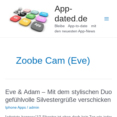
Zum
App-
Inhalt
springen
dated.de
Main
Bleibe App-to-date mit
den neuesten App-News
Men
Zoobe Cam (Eve)
Eve & Adam – Mit dem stylischen Duo
gefühlvolle Silvestergrüße verschicken
Iphone Apps
/
admin
[adrotate banner=“1″] Silvester ist eben doch kein Tag wie jeder