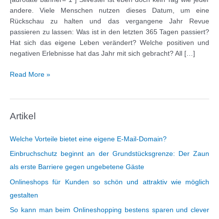
andere. Viele Menschen nutzen dieses Datum, um eine
Rückschau zu halten und das vergangene Jahr Revue
passieren zu lassen: Was ist in den letzten 365 Tagen passiert?
Hat sich das eigene Leben verändert? Welche positiven und
negativen Erlebnisse hat das Jahr mit sich gebracht? All […]
Eve
Read More »
&
Adam
–
Artikel
Mit
dem
stylischen
Welche Vorteile bietet eine eigene E-Mail-Domain?
Duo
Einbruchschutz beginnt an der Grundstücksgrenze: Der Zaun
gefühlvolle
als erste Barriere gegen ungebetene Gäste
Silvestergrüße
verschicken
Onlineshops für Kunden so schön und attraktiv wie möglich
gestalten
So kann man beim Onlineshopping bestens sparen und clever